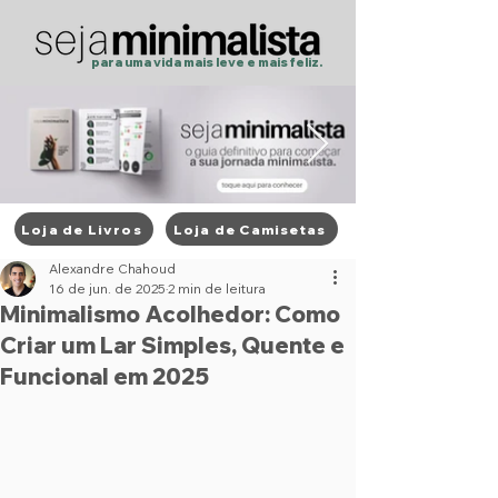
para uma vida mais
leve
e
mais feliz.
Loja de Livros
Loja de Camisetas
Post
Alexandre Chahoud
16 de jun. de 2025
2 min de leitura
Minimalismo Acolhedor: Como
Criar um Lar Simples, Quente e
Funcional em 2025