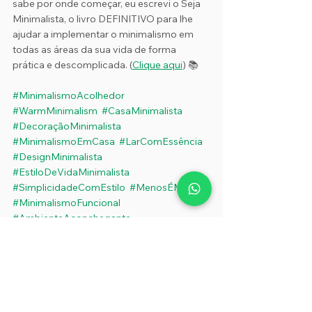
sabe por onde começar, eu escrevi o Seja 
Minimalista, o livro DEFINITIVO para lhe 
ajudar a implementar o minimalismo em 
todas as áreas da sua vida de forma 
prática e descomplicada. (
Clique aqui
) 📚
#MinimalismoAcolhedor
#WarmMinimalism
#CasaMinimalista
#DecoraçãoMinimalista
#MinimalismoEmCasa
#LarComEssência
#DesignMinimalista
#EstiloDeVidaMinimalista
#SimplicidadeComEstilo
#MenosÉMais
#MinimalismoFuncional
#AmbienteAconchegante
#Minimalismo2025
#CasaComPropósito
#MinimalismoNaRotina
#DecoraçãoComAfeto
#InterioresMinimalistas
#EstiloDeVidaSimples
#OrganizaçãoComPropósito