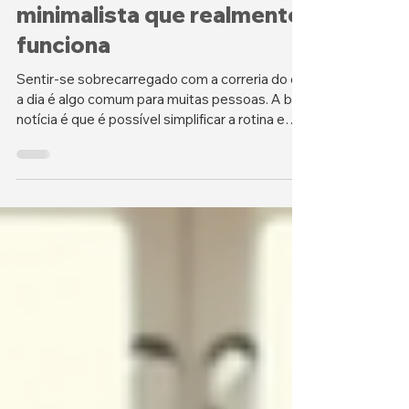
Como criar uma rotina
minimalista que realmente
funciona
Sentir-se sobrecarregado com a correria do dia
a dia é algo comum para muitas pessoas. A boa
notícia é que é possível simplificar a rotina e
encontrar mais equilíbrio e bem-estar com uma
abordagem minimalista. Mas como criar uma
rotina minimalista que realmente funciona?
Neste texto, vou compartilhar passos práticos
para você adotar hábitos minimalistas, reduzir
o excesso e construir uma rotina leve que traga
mais produtividade consciente e qualidade de
vida. Entenda o que é