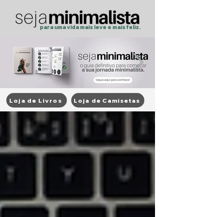
para uma vida mais
leve
e
mais feliz.
Loja de Livros
Loja de Camisetas