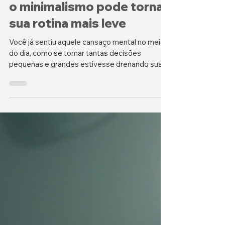
há 4 dias
4 min de leitura
Fadiga de decisões: como
o minimalismo pode tornar
sua rotina mais leve
Você já sentiu aquele cansaço mental no meio
do dia, como se tomar tantas decisões
pequenas e grandes estivesse drenando sua
energia? Esse fenômeno tem nome: fadiga de
decisões. Quando nosso cérebro é
sobrecarregado com escolhas constantes,
nossa capacidade de pensar claramente e agir
diminui. A boa notícia é que o minimalismo pode
ser uma ferramenta poderosa para simplificar a
rotina e aliviar esse peso mental. Neste texto,
vou compartilhar como o minimalismo no dia a
dia aj