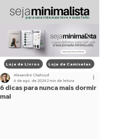
para uma vida mais
leve
e
mais feliz.
Loja de Livros
Loja de Camisetas
Post
Alexandre Chahoud
6 de ago. de 2024
2 min de leitura
6 dicas para nunca mais dormir
mal