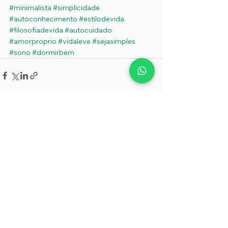
#minimalista
#simplicidade
#autoconhecimento
#estilodevida
#filosofiadevida
#autocuidado
#amorproprio
#vidaleve
#sejasimples
#sono
#dormirbem
Ver tudo
Posts recentes