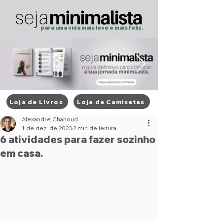
para uma vida mais
leve
e
mais feliz.
Loja de Livros
Loja de Camisetas
Post
Alexandre Chahoud
1 de dez. de 2023
2 min de leitura
6 atividades para fazer sozinho
em casa.