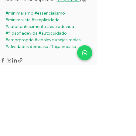
#minimalismo
#essencialismo
#minimalista
#simplicidade
#autoconhecimento
#estilodevida
#filosofiadevida
#autocuidado
#amorproprio
#vidaleve
#sejasimples
#atividades
#emcasa
#façaemcasa
Ver tudo
Posts recentes