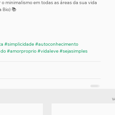
 o minimalismo em todas as áreas da sua vida 
 Bio) 📚
ta
#simplicidade
#autoconhecimento
ado
#amorproprio
#vidaleve
#sejasimples
V