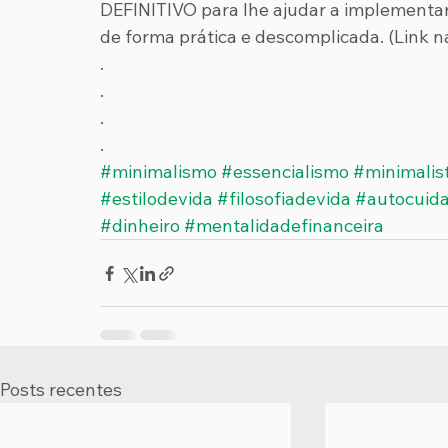
DEFINITIVO para lhe ajudar a implementar
de forma prática e descomplicada. (Link na
.
.
.
.
#minimalismo
#essencialismo
#minimalis
#estilodevida
#filosofiadevida
#autocuid
#dinheiro
#mentalidadefinanceira
Posts recentes