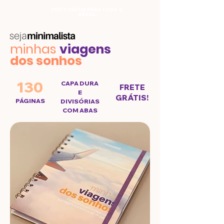
FRETE GRÁTIS PARA TODO O
BRASIL
minhas
viagens
dos sonhos
130
CAPA DURA
FRETE
E
GRÁTIS!
PÁGINAS
DIVISÓRIAS
COM ABAS