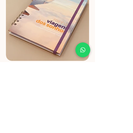
Minha Viagens dos
Sonhos
Físico
Planner
físico, para rabiscar e levar com
você para qualquer lugar.
Quero o Planner Físico
Tamanho: 15 x 21 cm, 130 páginas.
Todo colorido em papel de alta
qualidade.