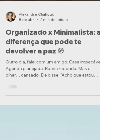
Alexandre Chahoud
8 de abr.
2 min de leitura
Organizado x Minimalista: a
diferença que pode te
devolver a paz 🧭
Outro dia, falei com um amigo. Casa impecável.
Agenda planejada. Rotina redonda. Mas o
olhar… cansado. Ele disse: "Acho que estou
vivendo no modo automático. Tudo está em
ordem, mas eu não sinto leveza." Fiquei
pensando nisso por dias. Talvez o problema não
seja falta de organização. Talvez seja excesso de
controle. A confusão comum: organização não é
minimalismo A gente confunde muito. Achar que
ser organizado é o mesmo que ser minimalista.