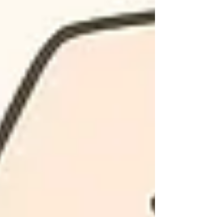
entendimento chega de forma silenciosa —
quase tímida. Não vem com euforia nem com
grandes conquistas. Vem com uma sensação
tranquila de que o medo que antes paralisava
agora cabe na palma da nossa mão. O peso das
montanhas que carregamos Quando um
problema parece gigan