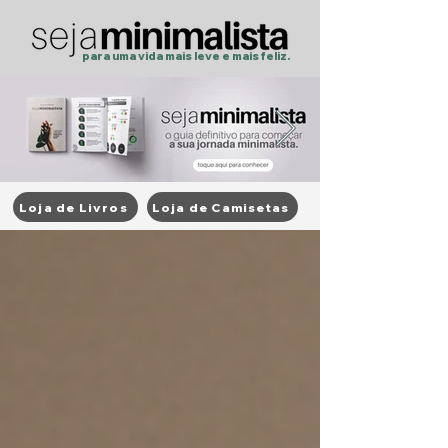
para uma vida mais
leve
e
mais feliz.
Loja de Livros
Loja de Camisetas