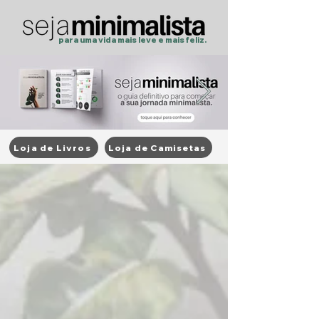
para uma vida mais
leve
e
mais feliz.
Loja de Livros
Loja de Camisetas