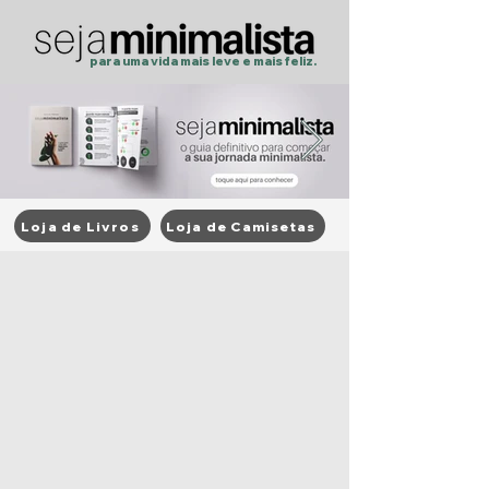
para uma vida mais
leve
e
mais feliz.
Loja de Livros
Loja de Camisetas