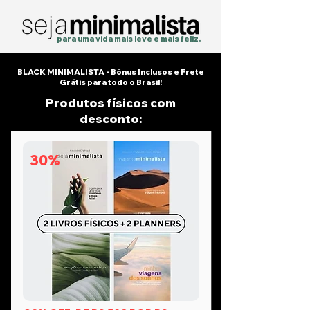
para uma vida mais
leve
e
mais feliz.
BLACK MINIMALISTA - Bônus Inclusos e Frete
Grátis para todo o Brasil!
Produtos físicos com
desconto:
30%